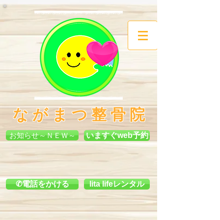
​な が ま つ 整 骨 院
お知らせ～ＮＥＷ～
いますぐweb予約
✆電話をかける
lita lifeレンタル